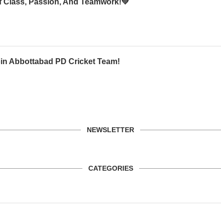
Of Class, Passion, And Teamwork!💚
oin Abbottabad PD Cricket Team!
NEWSLETTER
CATEGORIES