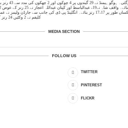
کلیفم نے 2 وکٹیں 24 رنز کے بدلے حاصل کیں۔ انگلینڈ کے جارڈن ویلیمز کو مین آف دی میچ ایوارڈ دیا گیا۔
MEDIA SECTION
FOLLOW US
TWITTER
PINTEREST
FLICKR