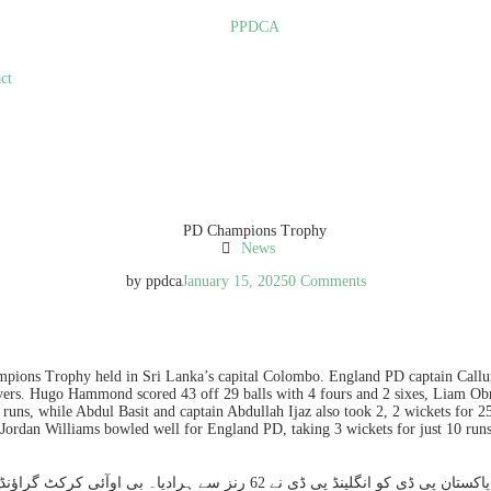
ct
News
by
ppdca
January 15, 2025
0 Comments
ons Trophy held in Sri Lanka’s capital Colombo. England PD captain Callum F
overs. Hugo Hammond scored 43 off 29 balls with 4 fours and 2 sixes, Liam Obr
9 runs, while Abdul Basit and captain Abdullah Ijaz also took 2, 2 wickets for 
ordan Williams bowled well for England PD, taking 3 wickets for just 10 run
کولمبو: سری لنکا کے دارلخلافہ کولمبو میں منعقدہ پی ڈی چیمپئنز ٹرافی میں پا