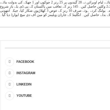
انگلینڈ پی ڈی کی پوری ٹیم مقررہ 20 اوورز میں 144 رنز بناکر آل آؤٹ ہوگئی۔ ہوگو ہیمنڈ نے 29 گیندوں پر 4 چوکوں اور 2 چھکوں کی مدد سے 43 رنز بنائے، لیام اوبرائن نے 28 گیندوں پر 25 رنز 2 چوکوں اور 1 چھکے کی بدولت بنائے،
جبکہ کپتان کالم فلین نے صرف 15 گیندوں پر 4 چوکوں کی مدد سے 21 رنز بنائے۔ واقف شاہ نے19، عبدالباسط اور کپتان عبداللہ اعجاز نے 25 رنز کے عوض 2،2 وکٹیں حاصل کیں۔ 145 رنز کے تعاقب میں پاکستان کے پی ڈی بلے باز شروع
سے ہی وقفے وقفے سے وکٹیں گنواتے رہے۔ غلام محمد اور واقف شاہ نے یکساں طور پر 17،17 رنز بنائے۔ انگلینڈ پی ڈی کی جانب سے جارڈن ولیمز نے عمدہ بولنگ کرتے ہوئے صرف 10 رنز کے عوض 3 کھلاڑیوں شکار کیا، جبکہ انتھونی
FACEBOOK
INSTAGRAM
LINKEDIN
YOUTUBE