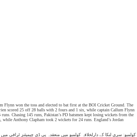
lynn won the toss and elected to bat first at the BOI Cricket Ground. The
ien scored 25 off 28 balls with 2 fours and 1 six, while captain Callum Flynn
25 runs. Chasing 145 runs, Pakistan’s PD batsmen kept losing wickets from the
s, while Anthony Clapham took 2 wickets for 24 runs. England’s Jordan