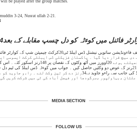
 will be played after the group matches.
uddin 3-24, Nusrat ullah 2-21.
4
فائنل میں کوءٹہ کو دل چسپ مقابلے کے بعد14رنز سے شکست ،راءو جاوید مرد میدان قرار پائے
ف دی میچ قرار دیا گیا ۔ پاکستان فزیکلی ڈس ایبلٹی کرکٹ ایسوسی ای
نصرت اللہ 40اور جمن خان 35رنز کے ساتھ نمایاں رہے ۔ کراچی ڈس ایبلڈ کی جانب 
ملتان ،بہاولپور ،سرگودھا اور فیصل آباد کی ٹی میں شرکت کریں گی 
MEDIA SECTION
FOLLOW US