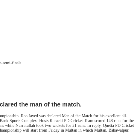
declared the man of the match.
mpionship. Rao Javed was declared Man of the Match for his excellent all-
al Bank Sports Complex. Hosts Karachi PD Cricket Team scored 148 runs for the
uns while Nusratullah took two wickets for 21 runs. In reply, Quetta PD Cricket
e championship will start from Friday in Multan in which Multan, Bahawalpur,