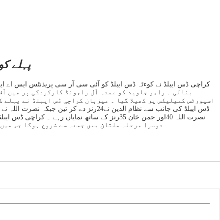
پہلے کوارٹر 
بنالی ۔ راءو جاوید کو عمدہ آل راءونڈ کارکردگی پر مین آ
دوسرا مرحلہ ملتان میں جمعہ سے شروع ہوگا جس میں 