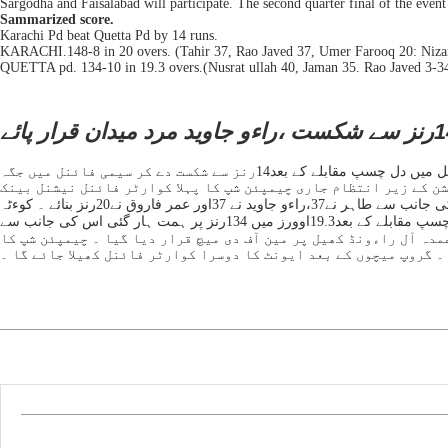
Sargodha and Faisalabad will participate. The second quarter final of the event
Sammarized score.
Karachi Pd beat Quetta Pd by 14 runs.
KARACHI.148-8 in 20 overs. (Tahir 37, Rao Javed 37, Umer Farooq 20: Nizam
QUETTA pd. 134-10 in 19.3 overs.(Nusrat ullah 40, Jaman 35. Rao Javed 3-3
کراچی ڈس ایبلڈ نے کوءٹہ ڈس ایبلڈ کو آئی سی آر سی پریذنٹس ایس اے ایف فاءونڈیشن ساتویں نیشنل ڈس ایبلڈ ٹی20کرکٹ چیمپئن شپ کے کوارٹر فائنل میں دل چسپ مقابلے کے بعد14رنز سے شکست دے کر سیمی فائنل میں جگہ
شن کے زیر انتظام جاری چیمپئن شپ کا پہلا کوارٹر فائنل نیشنل بینک
اسپورٹس کمپلیکس پر کھیلا گیا ۔ میزبان کراچی ڈس ایبلڈ نے پہلے کھیلتے ہوئے 20اوورز میں آٹھ وکٹوں کے نقصان پر 148رنز اسکور کئے ۔ اس کی جانب سے طاہر نے37،راءو جاوید نے 37اور عمر فاروق نے20رنز بنائے ۔ کوءٹہ
ڈس ایبلڈ کی جانب سے نظام الدین نے24رنز دے کر تین جبکہ نصرت اللہ نے 21رنز کے عوض دو وکٹیں حاصل کیں ۔ جواب میں کوءٹہ ڈس ایبلڈ کی ٹیم دل چسپ مقابلے کے بعد19.3اوورز میں 134رنز پر ہمت ہار گئی اس کی جانب سے
سے راءو جاوید نے34رنز دے کر تین وکٹ لئے ۔ راءو جاوید کو عمدہ آل راءونڈ کھیل پر مین آف دی میچ قرار دیا گیا ۔ چیمپئن شپ کا
۔ گروپ میچوں کے بعد ایونٹ کا دوسرا کوارٹر فائنل کھیلا جائے گا ۔