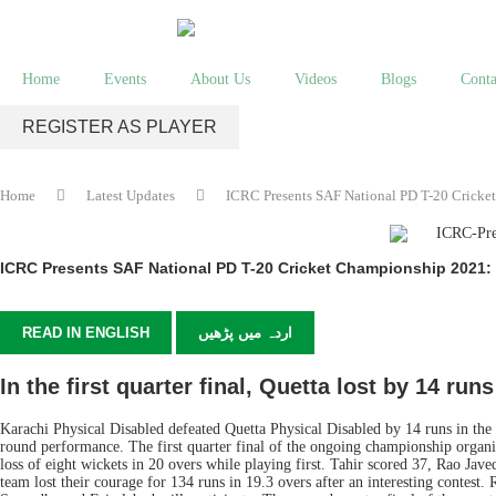
Home
Events
About Us
Videos
Blogs
Conta
REGISTER AS PLAYER
Home
Latest Updates
ICRC Presents SAF National PD T-20 Cricket
ICRC Presents SAF National PD T-20 Cricket Championship 2021: 
READ IN ENGLISH
اردہ میں پڑھیں
In the first quarter final, Quetta lost by 14 r
Karachi Physical Disabled defeated Quetta Physical Disabled by 14 runs in th
round performance. The first quarter final of the ongoing championship organ
loss of eight wickets in 20 overs while playing first. Tahir scored 37, Rao Ja
team lost their courage for 134 runs in 19.3 overs after an interesting contes