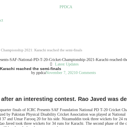
ct
 Championship 2021: Karachi reached the semi-finals
Latest Updates
Karachi reached the semi-finals
by
ppdca
November 7, 2021
0 Comments
uns after an interesting contest. Rao Javed was 
e quarter finals of ICRC Presents SAF Foundation National PD T-20 Cricket Cha
ized by Pakistan Physical Disability Cricket Association was played at Nation
ved 37 and Umar Farooq 20 for his side. Nizamuddin took three wickets for 24 r
t. Rao Javed took three wickets for 34 runs for Karachi. The second phase of th