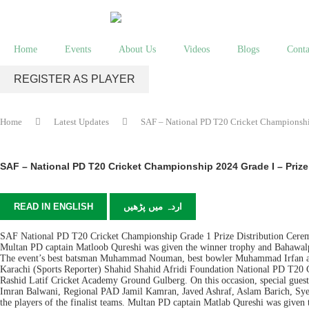
Home
Events
About Us
Videos
Blogs
Conta
REGISTER AS PLAYER
Home
Latest Updates
SAF – National PD T20 Cricket Championshi
SAF – National PD T20 Cricket Championship 2024 Grade I – Priz
READ IN ENGLISH
اردہ میں پڑھیں
SAF National PD T20 Cricket Championship Grade 1 Prize Distribution Cere
Multan PD captain Matloob Qureshi was given the winner trophy and Bahawal
The event’s best batsman Muhammad Nouman, best bowler Muhammad Irfan and
Karachi (Sports Reporter) Shahid Shahid Afridi Foundation National PD T20 C
Rashid Latif Cricket Academy Ground Gulberg. On this occasion, special gu
Imran Balwani, Regional PAD Jamil Kamran, Javed Ashraf, Aslam Barich, Syed
the players of the finalist teams. Multan PD captain Matlab Qureshi was g