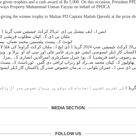
given trophies and a cash award of Rs 5,000. On this occasion, President PP
roadways Property Muhammad Usman Fayyaz on behalf of PPDCA.
 is giving the winner trophy to Multan PD Captain Matlub Qureshi at the prize
ایس اے ایف نیشنل پی ڈی ٹی20 کرکٹ چیمپئین شپ گریڈ 1 کی تقریب تقسیم انعامات۔ راشد لطیف اکیڈمی گلبرگ میں منعقد ہوئ۔
ملتان پی ڈی کے کپتان مطلوب قریشی کوف
ایونٹ کے بیسٹ بیٹسمین محمد نعمان، بیس
کراچی (اسپورٹس رپورٹر) شاہد شاہد آفریدی فاونڈیشن نیشنل پی ڈی ٹی20 کر
تان کار ڈیلر ایسوسی ایشن جوہدری عامر علی اور سی ای او براڈ وہ ویز پ
رضوی، راشد قریشی( کے یو) جنرل سیکریٹری امیرالدین انصاری کے ہمراہ فائ
بھاولپور کے کپتان محمد شہزاد کو رنراپ ٹرافی دی گئیں۔ ٹورنامنٹ کے بیسٹ 
 موقع پر صدر پی پی ڈی سی اے عمران بلوانی نے مہمان خصوص صدر آل پاکستان کار ڈ
شاہد آفریدی فاونڈیشن نیشنل پی ڈی ٹی ٹوئینٹی کرکٹ چیمپئین شپ 2024 گریڈ 1 کی تقریب تقسیم انعام
MEDIA SECTION
FOLLOW US