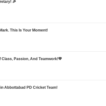
etary! 🎉
Mark. This Is Your Moment!
Of Class, Passion, And Teamwork!💚
oin Abbottabad PD Cricket Team!