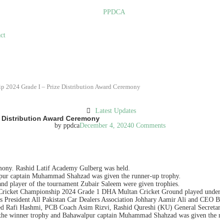
ct
p 2024 Grade I – Prize Distribution Award Ceremony
Latest Updates
e Distribution Award Ceremony
by
ppdca
December 4, 2024
0 Comments
mony. Rashid Latif Academy Gulberg was held.
pur captain Muhammad Shahzad was given the runner-up trophy.
 player of the tournament Zubair Saleem were given trophies.
ricket Championship 2024 Grade 1 DHA Multan Cricket Ground played under flo
ests President All Pakistan Car Dealers Association Johhary Aamir Ali and 
 Rafi Hashmi, PCB Coach Asim Rizvi, Rashid Qureshi (KU) General Secretary A
iven the winner trophy and Bahawalpur captain Muhammad Shahzad was given t