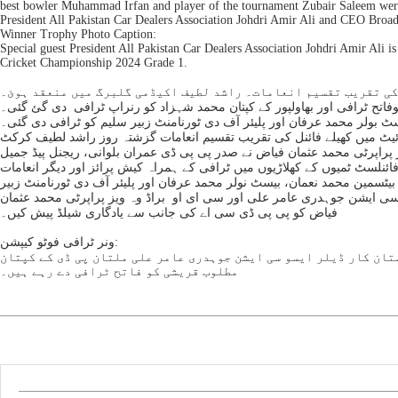
best bowler Muhammad Irfan and player of the tournament Zubair Saleem were 
President All Pakistan Car Dealers Association Johdri Amir Ali and CEO B
Winner Trophy Photo Caption:
Special guest President All Pakistan Car Dealers Association Johdri Amir Ali
Cricket Championship 2024 Grade 1.
اتح ٹرافی اور بھاولپور کے کپتان محمد شہزاد کو رنراپ ٹرافی دی گئ گئی۔
ٹ بولر محمد عرفان اور پلیئر آف دی ٹورنامنٹ زبیر سلیم کو ٹرافی دی گئی۔
کٹ چیمپئین شپ 2024 گریڈ 1 ڈی ایچ اے ملتان کرکٹ گراونڈ کی فلڈ لائیٹ میں کھیلے فائنل کی تقریب تقسیم انعامات گزشتہ روز راشد لطیف کرکٹ
راپرٹی محمد عثمان فیاض نے صدر پی پی ڈی عمران بلوانی، ریجنل پیڈ جمیل
نلسٹ ٹمیوں کے کھلاڑیوں میں ٹرافی کے ہمراہ کیش پرائز اور دیگر انعامات
بیٹسمین محمد نعمان، بیسٹ نولر محمد عرفان اور پلیئر آف دی ٹورنامنٹ زبیر
یلر ایسوسی ایشن جوہدری عامر علی اور سی ای او براڈ وہ ویز پراپرٹی محمد عثمان
فیاض کو پی پی ڈی سی اے کی جانب سے یادگاری شیلڈ پیش کیں۔
ونر ٹرافی فوٹو کیپشن:
ات کے موقع پر مہمان خصوصی صدر آل پاکستان کار ڈیلر ایسو سی ایشن جوہدری عامر علی ملتان پی ڈی کے کپتان
مطلوب قریشی کو فاتح ٹرافی دے رہے ہیں۔