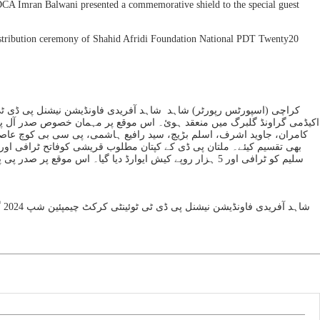
DCA Imran Balwani presented a commemorative shield to the special guest
 distribution ceremony of Shahid Afridi Foundation National PDT Twenty20
اکیڈمی گراونڈ گلبرگ میں منعقد ہوئ۔ اس موقع پر مہمان خصوص صدر آل پاکس
کامران، جاوید اشرف، اسلم بڑیچ، سید رافیع ہاشمی، پی سی بی کوچ عاصم 
بھی تقسیم کیئے۔ ملتان پی ڈی کے کپتان مطلوب قریشی کوفاتح ٹرافی اور 
سلیم کو ٹرافی اور 5 ہزار روپے کیش ایوارڈ دیا گیا۔ اس